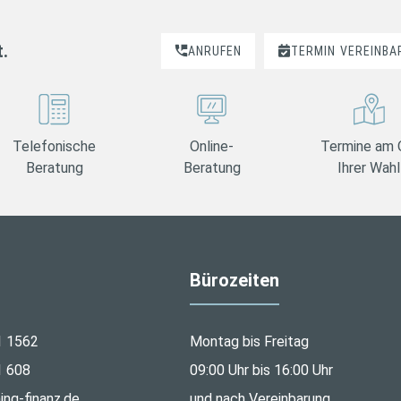
t.
ANRUFEN
TERMIN
VEREINBA
Telefonische
Online-
Termine am 
Beratung
Beratung
Ihrer Wahl
Bürozeiten
1 1562
Montag bis Freitag
1 608
09:00 Uhr bis 16:00 Uhr
ng-finanz.de
und nach Vereinbarung