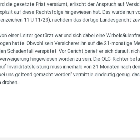
rd die gesetzte Frist versäumt, erlischt der Anspruch auf Versi
explizit auf diese Rechtsfolge hingewiesen hat. Das wurde nun 
tenzeichen 11 U 11/23), nachdem das dortige Landesgericht zuv
von einer Leiter gestürzt war und sich dabei eine Wirbelsäulenfr
ezogen hatte. Obwohl sein Versicherer ihn auf die 21-monatige 
 Schadenfall verspätet. Vor Gericht berief er sich darauf, nich
verweigerung hingewiesen worden zu sein. Die OLG-Richter befa
auf Invaliditätsleistung muss innerhalb von 21 Monaten nach de
 bei uns geltend gemacht werden“ vermittle eindeutig genug, das
 drohen.