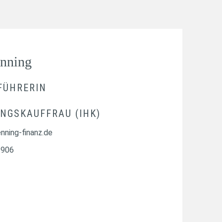
önning
FÜHRERIN
NGSKAUFFRAU (IHK)
nning-finanz.de
1906