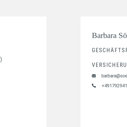
Barbara S
GESCHÄFTS
)
VERSICHERU
barbara@soe
+49179294