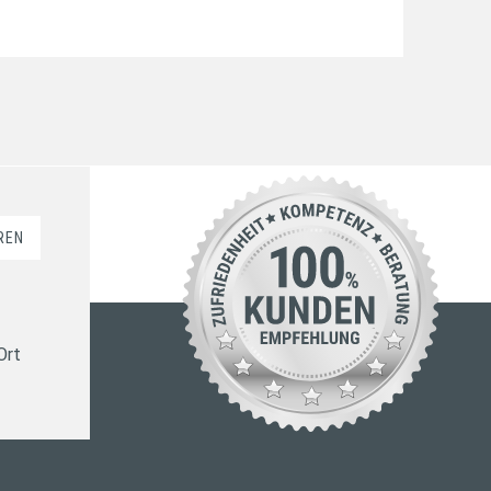
REN
Ort