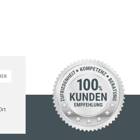
REN
Ort