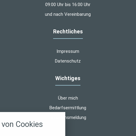
09:00 Uhr bis 16:00 Uhr
und nach Vereinbarung
Rechtliches
Impressum
Datenschutz
Wichtiges
Über mich
Bedarfsermittlung
nstellungen
Schadensmeldung
von Cookies
über alle verwendeten Cookies und
chkeit folgende Kategorien zu