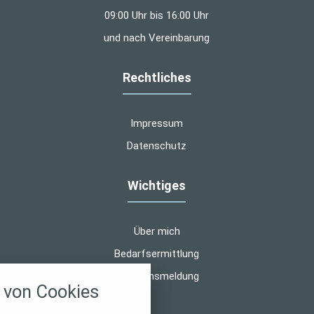
09:00 Uhr bis 16:00 Uhr
und nach Vereinbarung
Rechtliches
Impressum
Datenschutz
Wichtiges
Über mich
Bedarfsermittlung
nstellungen
Schadensmeldung
von Cookies
über alle verwendeten Cookies und
chkeit folgende Kategorien zu